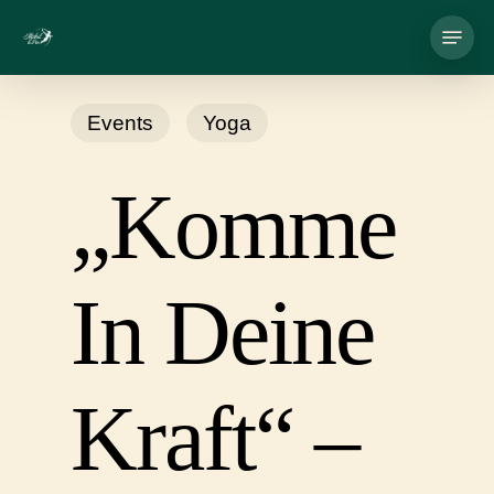
Skip
Menu
to
main
Events
Yoga
content
„Komme
In Deine
Kraft“ –